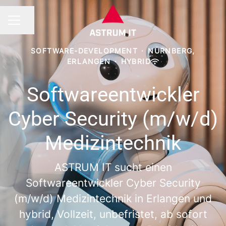
Seite teilen
KARRIEREMENÜ
SOFTWARE-DEVELOPMENT
·
NÜRNBERG,
ERLANGEN
·
HYBRID
Softwareentwickler
Cyber Security (m/w/d)
Medizintechnik
ASTRUM IT sucht einen
Softwareentwickler Cyber Security
(m/w/d) Medizintechnik in Erlangen und
hybrid, Vollzeit, unbefristet, ab sofort